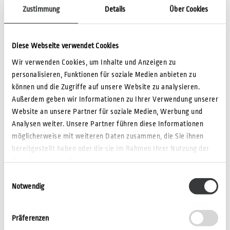
für die Mitarbeiter übergeben und das nächste Projekt,
Zustimmung
Details
Über Cookies
eine interne Sharecloud für den Austausch von Daten,
steht bereits in den Startlöchern.
Diese Webseite verwendet Cookies
www.diamed.de
Wir verwenden Cookies, um Inhalte und Anzeigen zu
personalisieren, Funktionen für soziale Medien anbieten zu
können und die Zugriffe auf unsere Website zu analysieren.
Außerdem geben wir Informationen zu Ihrer Verwendung unserer
Website an unsere Partner für soziale Medien, Werbung und
Analysen weiter. Unsere Partner führen diese Informationen
möglicherweise mit weiteren Daten zusammen, die Sie ihnen
bereitgestellt haben oder die sie im Rahmen Ihrer Nutzung der
Dienste gesammelt haben.
Einwilligungsauswahl
Notwendig
Präferenzen